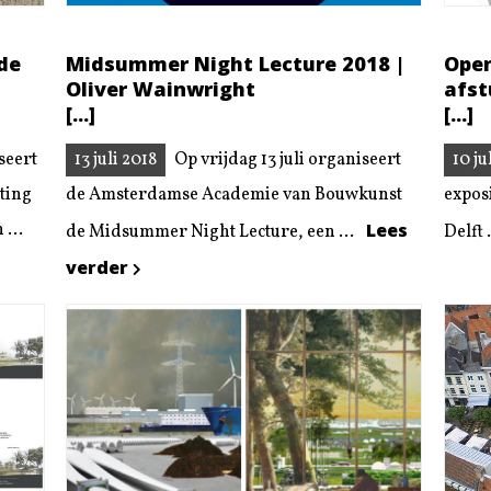
 de
Midsummer Night Lecture 2018 |
Open
Oliver Wainwright
afst
[...]
[...]
seert
13 juli 2018
Op vrijdag 13 juli organiseert
10 ju
ting
de Amsterdamse Academie van Bouwkunst
expos
...
Lees
de Midsummer Night Lecture, een ...
Delft 
verder