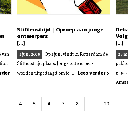
Stiftenstrijd | Oproep aan jonge
Deba
on
ontwerpers
Volg
[...]
[...]
é van
1 juni 2018
Op 1 juni vindt in Rotterdam de
28 m
tion
Stiftenstrijd plaats. Jonge ontwerpers
publi
rder
Lees verder
gepre
worden uitgedaagd om te ...
Amste
...
4
5
6
7
8
...
20
...