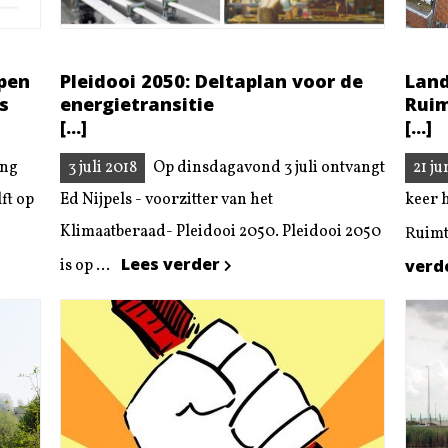
pen
Pleidooi 2050: Deltaplan voor de
Land
s
energietransitie
Rui
[...]
[...]
ing
3 juli 2018
Op dinsdagavond 3 juli ontvangt
21 ju
ft op
Ed Nijpels - voorzitter van het
keer 
Klimaatberaad- Pleidooi 2050. Pleidooi 2050
Ruimt
Lees verder
is op ...
verd