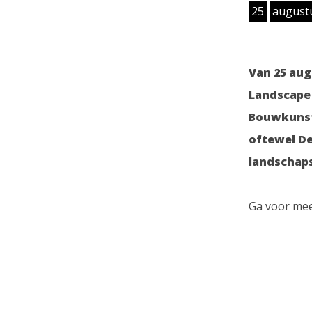
25
august
Van 25 aug
Landscape 
Bouwkunst
oftewel D
landschaps
Ga voor mee