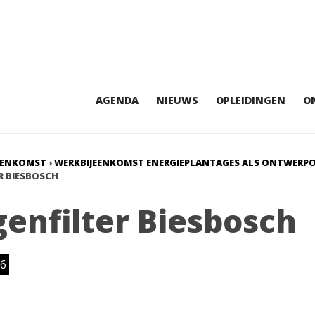
AGENDA
NIEUWS
OPLEIDINGEN
O
EENKOMST
›
WERKBIJEENKOMST ENERGIEPLANTAGES ALS ONTWERP
R BIESBOSCH
genfilter Biesbosch
6