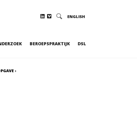
ENGLISH
NDERZOEK
BEROEPSPRAKTIJK
DSL
OPGAVE
›