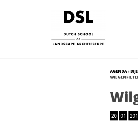
AGENDA
›
BIJ
WILGENFILTE
Wil
20
01
201