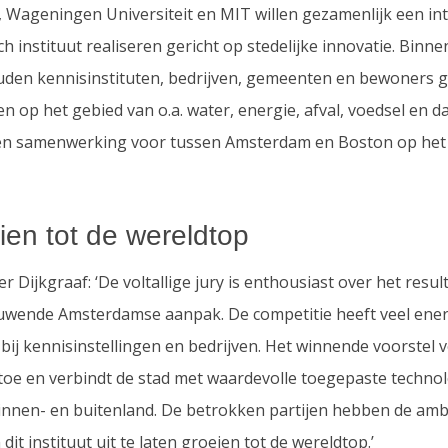
, Wageningen Universiteit en MIT willen gezamenlijk een in
h instituut realiseren gericht op stedelijke innovatie. Binne
ouden kennisinstituten, bedrijven, gemeenten en bewoners 
 op het gebied van o.a. water, energie, afval, voedsel en d
een samenwerking voor tussen Amsterdam en Boston op het
ien tot de wereldtop
er Dijkgraaf: ‘De voltallige jury is enthousiast over het resul
uwende Amsterdamse aanpak. De competitie heeft veel ener
bij kennisinstellingen en bedrijven. Het winnende voorstel 
 toe en verbindt de stad met waardevolle toegepaste techno
binnen- en buitenland. De betrokken partijen hebben de amb
dit instituut uit te laten groeien tot de wereldtop.’