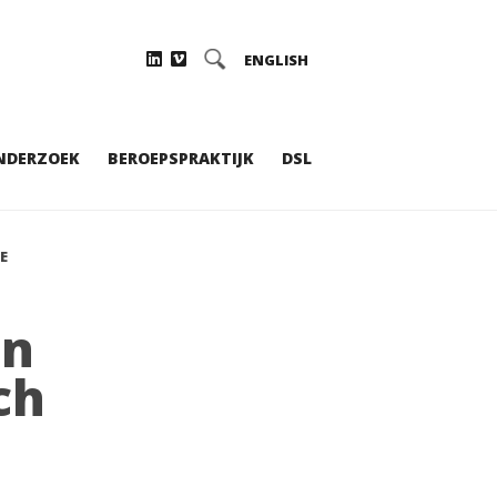
ENGLISH
NDERZOEK
BEROEPSPRAKTIJK
DSL
E
en
ch