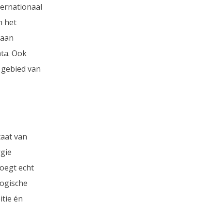
ternationaal
n het
gaan
ata. Ook
 gebied van
taat van
gie
voegt echt
logische
itie én