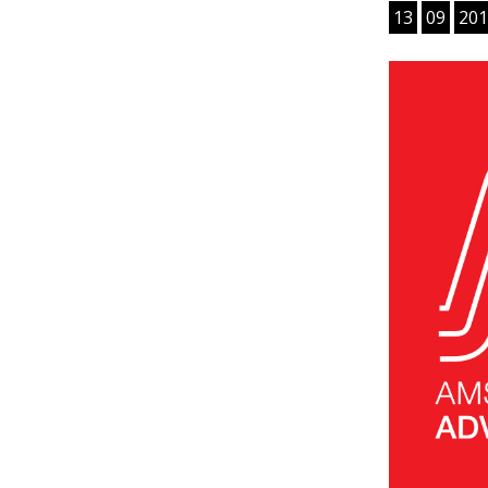
13
09
201