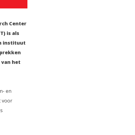
rch Center
) is als
 instituut
sprekken
 van het
en- en
t voor
is