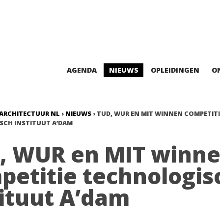
AGENDA
NIEUWS
OPLEIDINGEN
O
ARCHITECTUUR NL
›
NIEUWS
›
TUD, WUR EN MIT WINNEN COMPETITI
CH INSTITUUT A’DAM
, WUR en MIT winn
petitie technologis
tituut A’dam