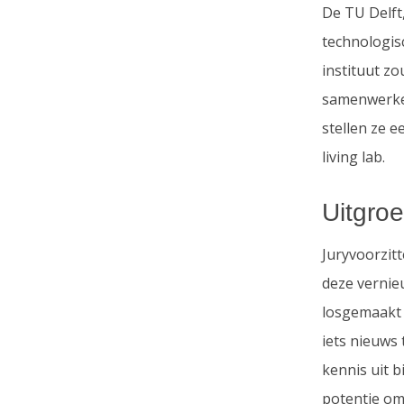
De TU Delft
technologisc
instituut z
samenwerken
stellen ze 
living lab.
Uitgroe
Juryvoorzitt
deze vernie
losgemaakt 
iets nieuws
kennis uit 
potentie om 