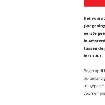
Het voorst
(Wageninge
eerste geë
in Amster
tussen de 
instituut.
Begin april
buitenland 
toegepaste 
voornemens 2