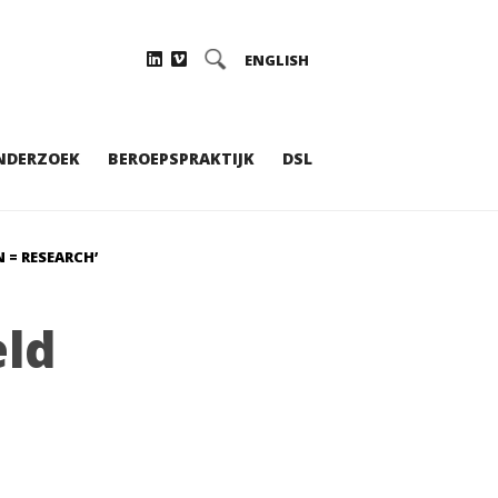
ENGLISH
NDERZOEK
BEROEPSPRAKTIJK
DSL
 = RESEARCH’
ld