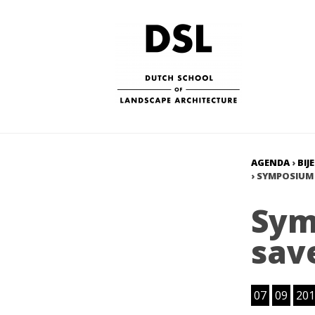
AGENDA
›
BIJ
›
SYMPOSIUM 
Sym
sav
07
09
201