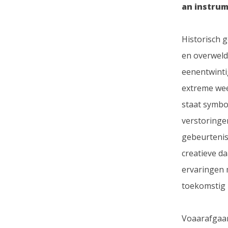
an instrum
Historisch 
en overweld
eenentwinti
extreme wee
staat symbo
verstoringen
gebeurtenis
​​creatieve 
ervaringen 
toekomstig 
Voaarafgaan