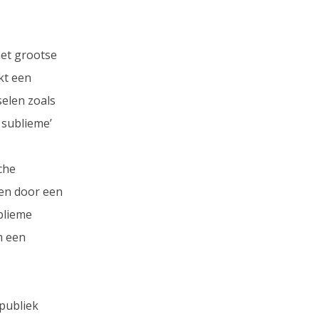
met grootse
kt een
elen zoals
 sublieme’
che
en door een
ublieme
m een
 publiek