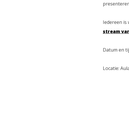
presenteren
Iedereen is 
stream van
Datum en tij
Locatie: Au