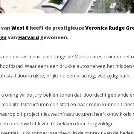
van
West 8
heeft de prestigieuze
Veronica Rudge Gre
ign
van
Harvard
gewonnen.
is een nieuw lineair park langs de Manzanares-rivier in het
hoofdstad. Waar eens een drukke autosnelweg het midden 
dstad doorkruiste, prijkt nu een prachtig, veelzijdig park.
kroning wil de jury beklemtonen dat ‘doordacht geplande e
 mobiliteitsstructuren een stad en haar regio kunnen trans
waarop dit project nieuwe infrastructuren heeft ontwikkeld
en en opnieuw tot leven te wekken door zorgvuldige
rventies, is bijzonder waardevol in de contex t van de hede