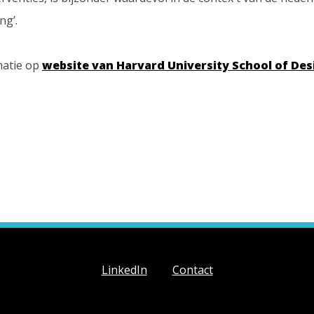
ng’.
matie op
website van Harvard University School of Des
LinkedIn
Contact