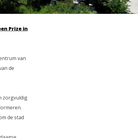
en Prize in
 centrum van
van de
n zorgvuldig
formeren.
 om de stad
ndaagse