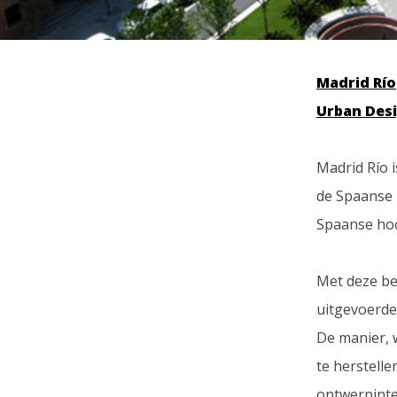
Madrid Río
Urban Des
Madrid Río 
de Spaanse 
Spaanse hoof
Met deze be
uitgevoerde
De manier, 
te herstell
ontwerpinte