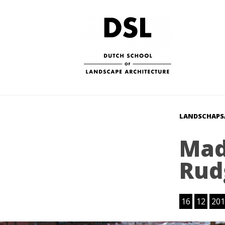
LANDSCHAPS
Mad
Rud
16
12
201