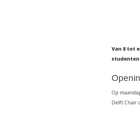
Van 8 tot 
studenten
Openi
Op maandag 
Delft Chair 