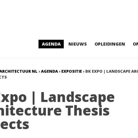
AGENDA
NIEUWS
OPLEIDINGEN
O
ARCHITECTUUR NL
›
AGENDA
›
EXPOSITIE
›
BK EXPO | LANDSCAPE AR
CTS
Expo | Landscape
hitecture Thesis
jects