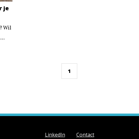
 je
? Wil
...
1
LinkedIn
Contact