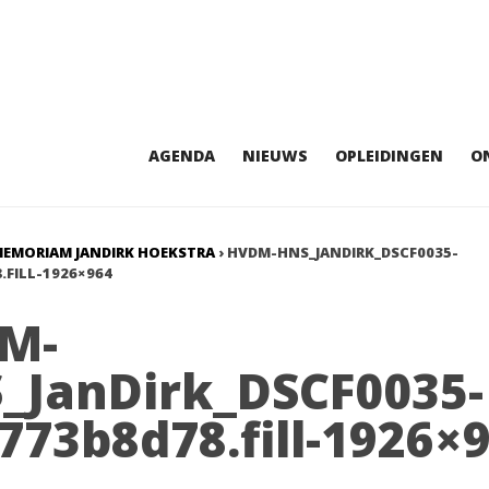
AGENDA
NIEUWS
OPLEIDINGEN
O
MEMORIAM JANDIRK HOEKSTRA
›
HVDM-HNS_JANDIRK_DSCF0035-
.FILL-1926×964
M-
_JanDirk_DSCF0035-
.773b8d78.fill-1926×