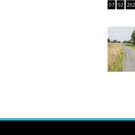
07
02
202