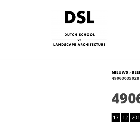
NIEUWS
›
BEE
49063035028
490
17
12
201