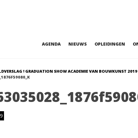
AGENDA
NIEUWS
OPLEIDINGEN
O
LDVERSLAG ! GRADUATION SHOW ACADEMIE VAN BOUWKUNST 2019
_1876F59080_K
63035028_1876f5908
9