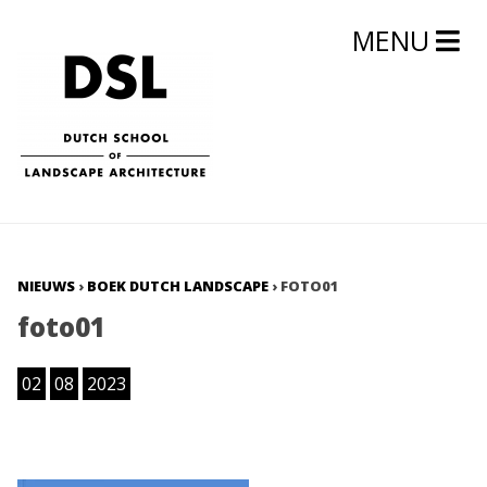
MENU
NIEUWS
›
BOEK DUTCH LANDSCAPE
›
FOTO01
foto01
02
08
2023